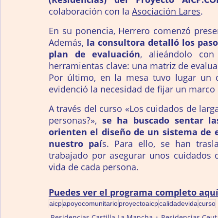
colaboración con la 
Asociación Lares
.
En su ponencia, Herrero comenzó presen
Además, 
la consultora detalló los paso
plan de evaluación
, alieándolo con
herramientas clave: una matriz de evalua
Por último, en la mesa tuvo lugar un d
evidenció la necesidad de fijar un marco
A través del curso «Los cuidados de larg
personas?», 
se ha buscado sentar la
orienten el diseño de un sistema de e
nuestro paí
s. Para ello, se han tras
trabajado por asegurar unos cuidados qu
vida de cada persona.
Puedes ver el programa completo aquí
aicp
apoyocomunitario
proyectoaicp
calidadevida
curso
Residencias Castilla La Mancha
Residencias Ceut