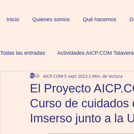
Inicio
Quienes somos
Qué hacemos
D
Todas las entradas
Actividades AICP.COM Talavera
AICP.COM
5 sept 2023
2 Min. de lectura
Actividades AICP.COM Navarra
Residencias A
El Proyecto AICP.C
Curso de cuidados d
Residencias Ceuta
Residencias Comunidad Va
Imserso junto a la