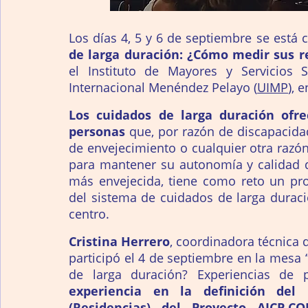
Los días 4, 5 y 6 de septiembre se está 
de larga duración: ¿Cómo medir sus r
el Instituto de Mayores y Servicios S
Internacional Menéndez Pelayo (
UIMP
), 
Los cuidados de larga duración ofre
personas 
que, por razón de discapacida
de envejecimiento o cualquier otra razón
para mantener su autonomía y calidad de
más envejecida, tiene como reto un pro
del sistema de cuidados de larga duraci
centro. 
Cristina Herrero
, coordinadora técnica d
participó el 4 de septiembre en la mesa 
de larga duración? Experiencias de p
experiencia en la definición del
(Residencias) del Proyecto AICP.C