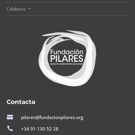
Colabora
Contacta

pilares@fundacionpilares.org

+34 91 130 52 28