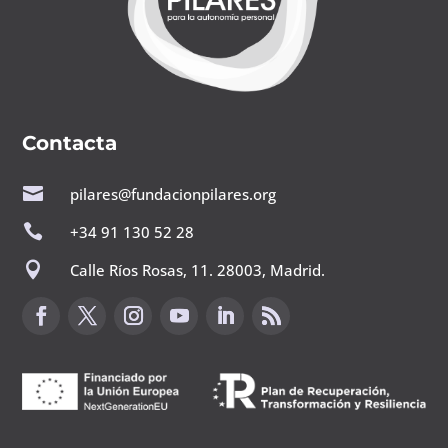
Contacta

pilares@fundacionpilares.org

+34 91 130 52 28

Calle Ríos Rosas, 11. 28003, Madrid.