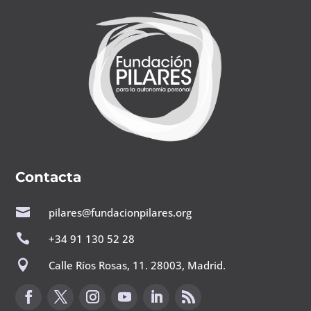
Contacta

pilares@fundacionpilares.org

+34 91 130 52 28

Calle Ríos Rosas, 11. 28003, Madrid.