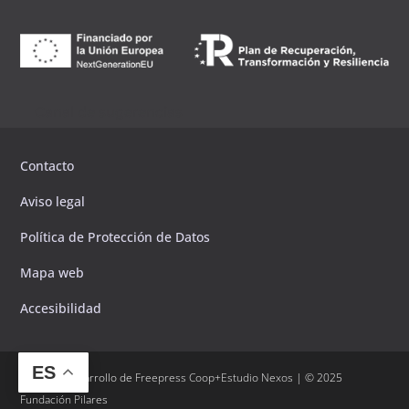
Canal de sugerencias
Contacto
Aviso legal
Política de Protección de Datos
Mapa web
Accesibilidad
ES
Diseño y desarrollo de
Freepress Coop
+
Estudio Nexos
| © 2025
Fundación Pilares