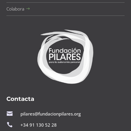
Colabora
Contacta

pilares@fundacionpilares.org

+34 91 130 52 28