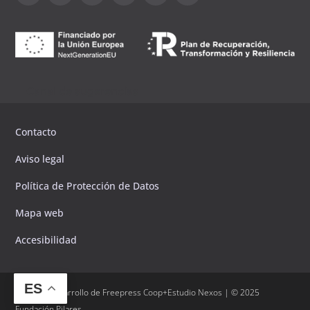
Canal de sugerencias
Contacto
Aviso legal
Política de Protección de Datos
Mapa web
Accesibilidad
ES
Diseño y desarrollo de
Freepress Coop
+
Estudio Nexos
| © 2025
Fundación Pilares