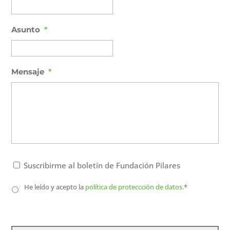
Asunto
*
Mensaje
*
Boletín
Suscribirme al boletín de Fundación Pilares
F.P.
Política
He leído y acepto la
política de proteccción de datos.
*
de
protección
*