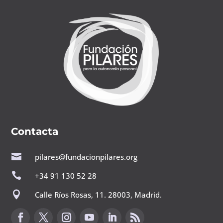
Contacta

pilares@fundacionpilares.org

+34 91 130 52 28

Calle Ríos Rosas, 11. 28003, Madrid.