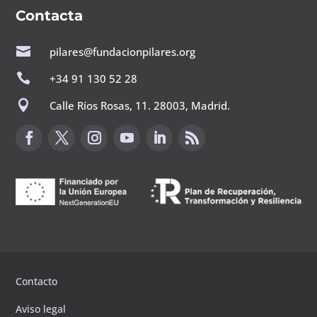
Contacta

pilares@fundacionpilares.org

+34 91 130 52 28

Calle Ríos Rosas, 11. 28003, Madrid.
Canal de sugerencias
Contacto
Aviso legal