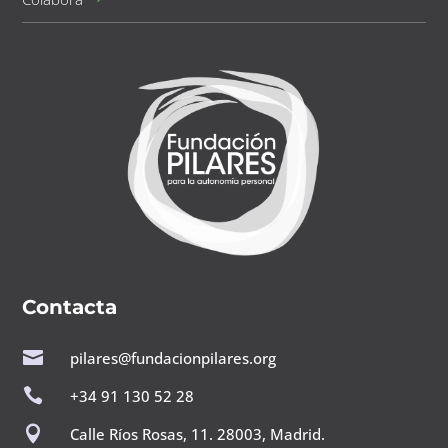
Contacta

pilares@fundacionpilares.org

+34 91 130 52 28

Calle Ríos Rosas, 11. 28003, Madrid.