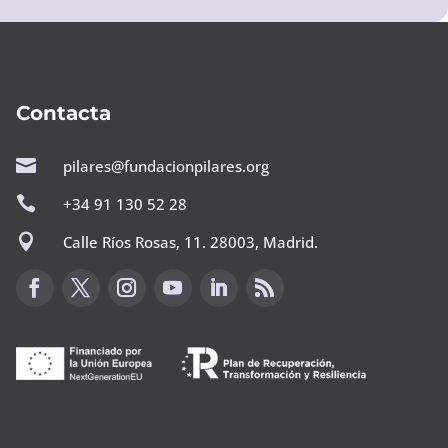
Contacta

pilares@fundacionpilares.org

+34 91 130 52 28

Calle Ríos Rosas, 11. 28003, Madrid.
Canal de sugerencias