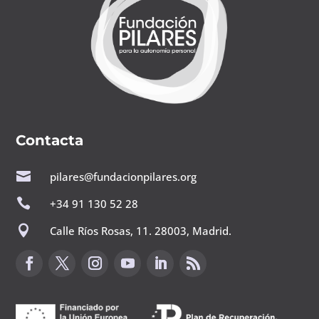
Contacta

pilares@fundacionpilares.org

+34 91 130 52 28

Calle Ríos Rosas, 11. 28003, Madrid.