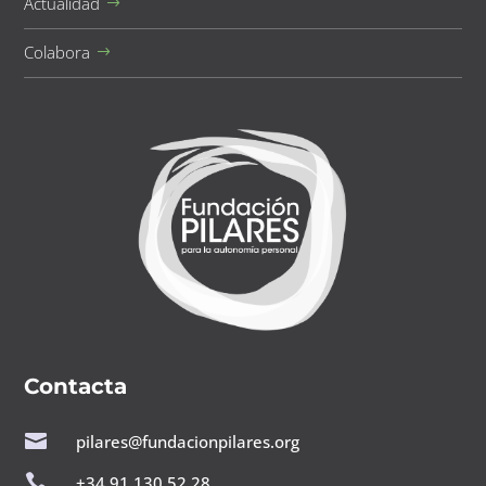
Actualidad
Colabora
Contacta

pilares@fundacionpilares.org

+34 91 130 52 28