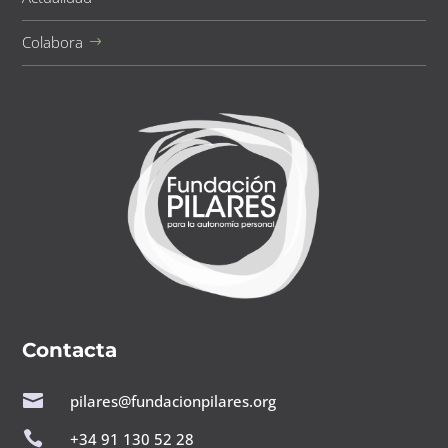
Colabora
Contacta

pilares@fundacionpilares.org

+34 91 130 52 28