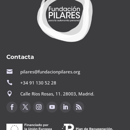
Contacta

pilares@fundacionpilares.org

+34 91 130 52 28

Calle Ríos Rosas, 11. 28003, Madrid.