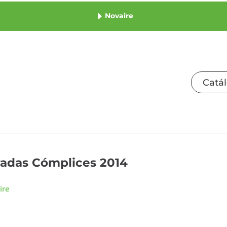
Novaire
Catá
radas Cómplices 2014
ire