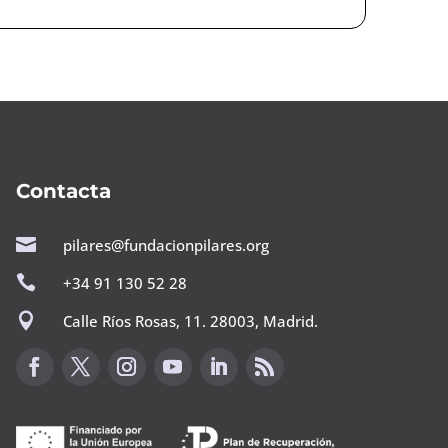
Contacta

pilares@fundacionpilares.org

+34 91 130 52 28

Calle Ríos Rosas, 11. 28003, Madrid.