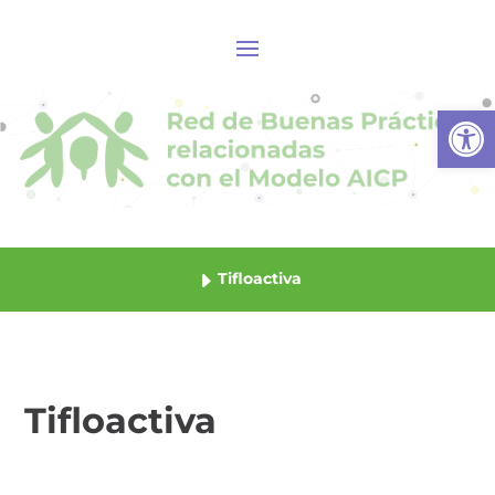
Abrir
Tifloactiva
Tifloactiva