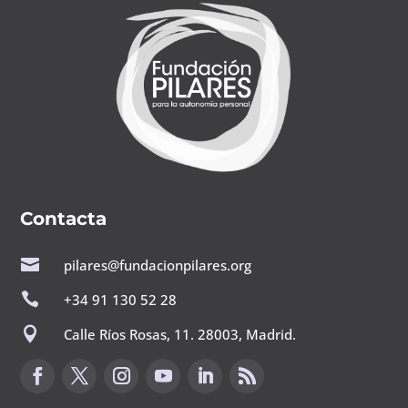
Contacta

pilares@fundacionpilares.org

+34 91 130 52 28

Calle Ríos Rosas, 11. 28003, Madrid.