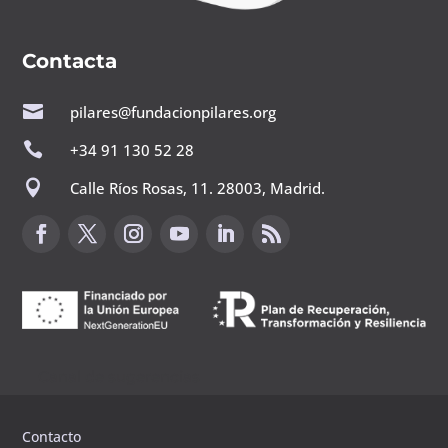
Contacta

pilares@fundacionpilares.org

+34 91 130 52 28

Calle Ríos Rosas, 11. 28003, Madrid.
Canal de sugerencias
Contacto