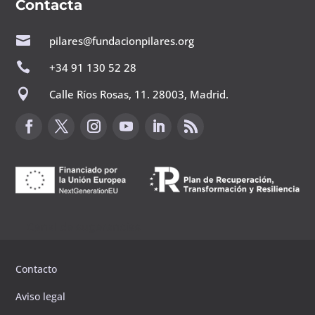
Contacta

pilares@fundacionpilares.org

+34 91 130 52 28

Calle Ríos Rosas, 11. 28003, Madrid.
Canal de sugerencias
Contacto
Aviso legal