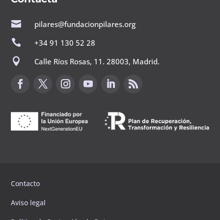

pilares@fundacionpilares.org

+34 91 130 52 28

Calle Ríos Rosas, 11. 28003, Madrid.
Canal de sugerencias
Contacto
Aviso legal