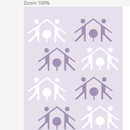
Zoom
100%