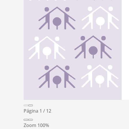
Página
1
/
12
Zoom
100%