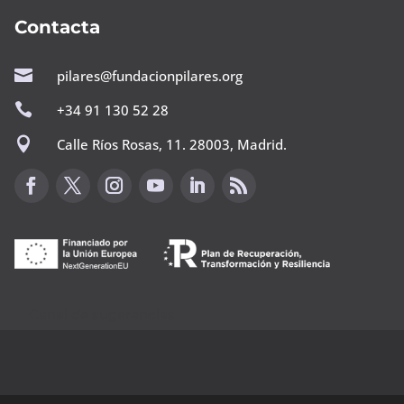
Contacta

pilares@fundacionpilares.org

+34 91 130 52 28

Calle Ríos Rosas, 11. 28003, Madrid.
Canal de sugerencias