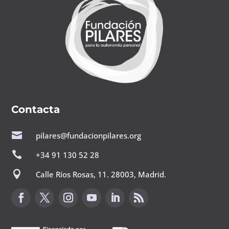
Contacta

pilares@fundacionpilares.org

+34 91 130 52 28

Calle Ríos Rosas, 11. 28003, Madrid.