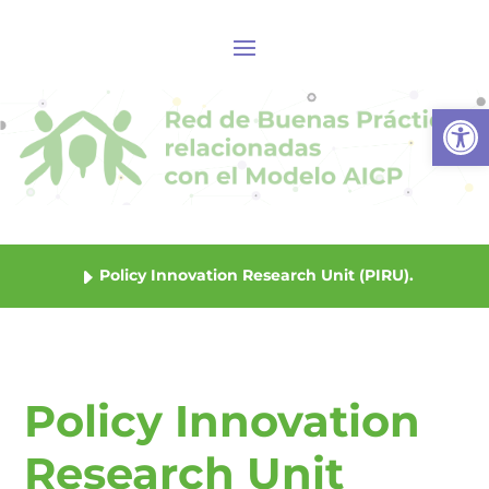
Abrir
Policy Innovation Research Unit (PIRU).
Policy Innovation
Research Unit