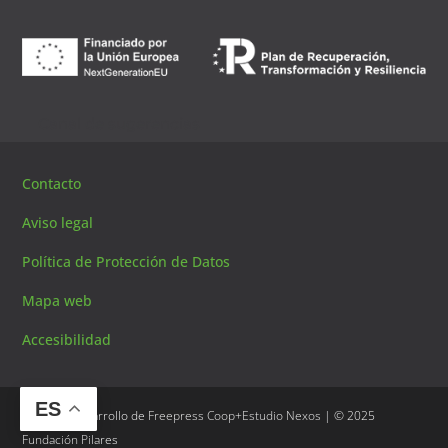
Canal de sugerencias
Contacto
Aviso legal
Política de Protección de Datos
Mapa web
Accesibilidad
ES
Diseño y desarrollo de
Freepress Coop
+
Estudio Nexos
| © 2025
Fundación Pilares