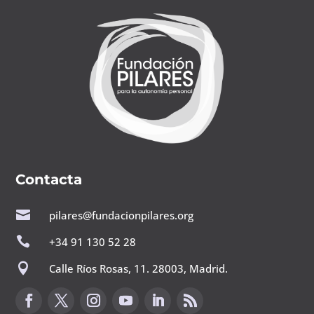
Contacta

pilares@fundacionpilares.org

+34 91 130 52 28

Calle Ríos Rosas, 11. 28003, Madrid.