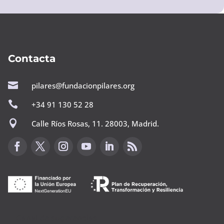
Contacta

pilares@fundacionpilares.org

+34 91 130 52 28

Calle Ríos Rosas, 11. 28003, Madrid.
Canal de sugerencias