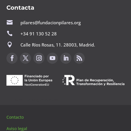
Contacta

pilares@fundacionpilares.org

+34 91 130 52 28

Calle Ríos Rosas, 11. 28003, Madrid.
Canal de sugerencias
Contacto
Aviso legal