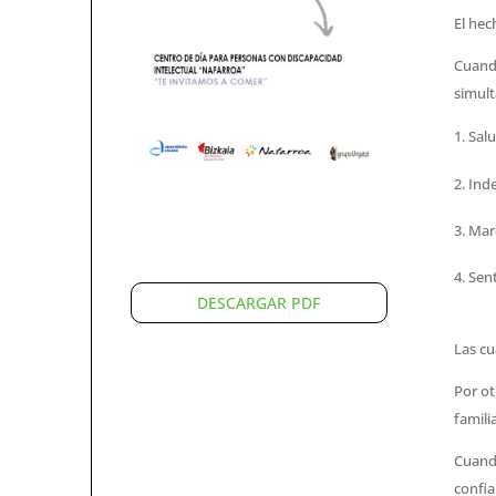
El hec
Cuand
simult
Salu
Ind
Marc
Sent
DESCARGAR PDF
Las cu
Por ot
famili
Cuando
confia