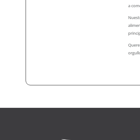
a come
Nuestr
alimen
princi
Querem
orgul