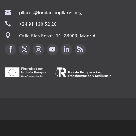

pilares@fundacionpilares.org

+34 91 130 52 28

Calle Ríos Rosas, 11. 28003, Madrid.
Canal de sugerencias