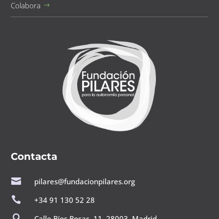
Colabora
Contacta

pilares@fundacionpilares.org

+34 91 130 52 28

Calle Ríos Rosas, 11. 28003, Madrid.