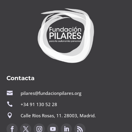
Contacta

pilares@fundacionpilares.org

+34 91 130 52 28

Calle Ríos Rosas, 11. 28003, Madrid.