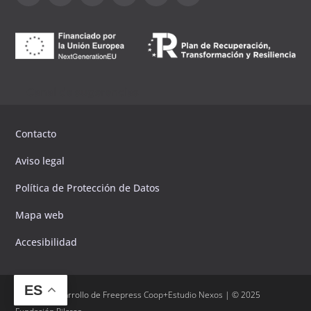
Canal de sugerencias
Contacto
Aviso legal
Política de Protección de Datos
Mapa web
Accesibilidad
ES
Diseño y desarrollo de
Freepress Coop
+
Estudio Nexos
| © 2025