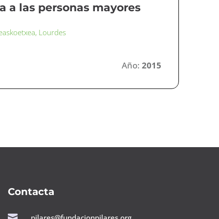
ia a las personas mayores
askoetxea, Lourdes
Año:
2015
Contacta

pilares@fundacionpilares.org