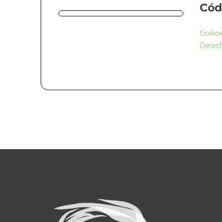
Cód
Goikoe
Derec