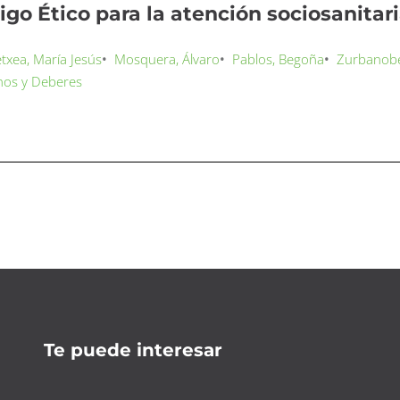
igo Ético para la atención sociosanitar
txea, María Jesús
•
Mosquera, Álvaro
•
Pablos, Begoña
•
Zurbanobe
hos y Deberes
Te puede interesar