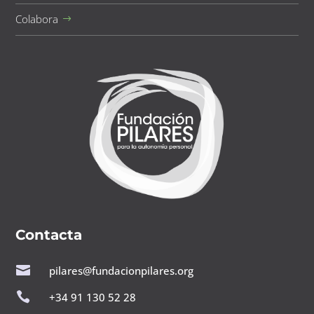
Colabora
Contacta

pilares@fundacionpilares.org

+34 91 130 52 28