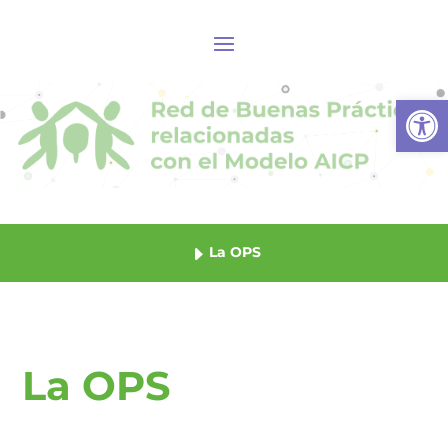
Abrir
La OPS
La OPS