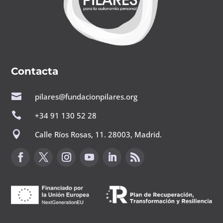
Contacta

pilares@fundacionpilares.org

+34 91 130 52 28

Calle Ríos Rosas, 11. 28003, Madrid.