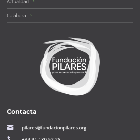
Actualidad
Colabora
Contacta

pilares@fundacionpilares.org

+34 91 130 52 28