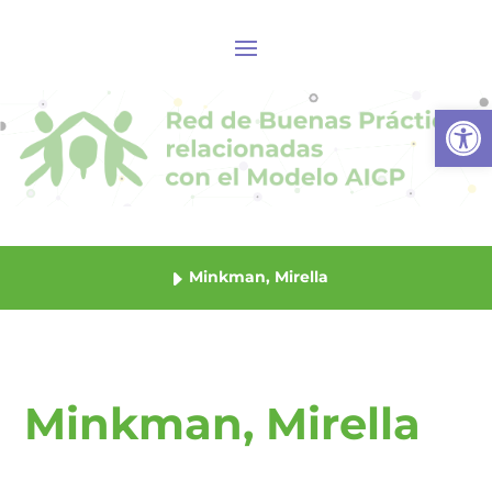
Abrir
Minkman, Mirella
Minkman, Mirella