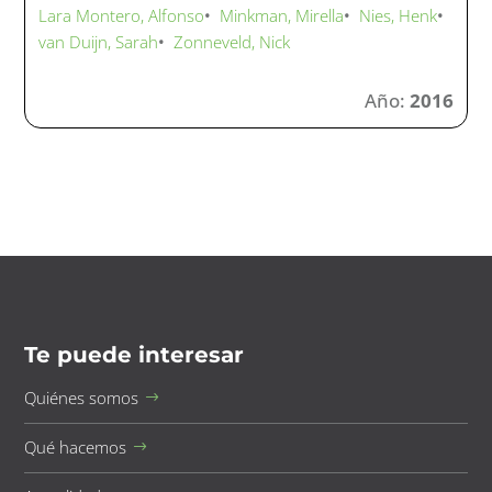
Lara Montero, Alfonso
•
Minkman, Mirella
•
Nies, Henk
•
van Duijn, Sarah
•
Zonneveld, Nick
Año:
2016
Te puede interesar
Quiénes somos
Qué hacemos