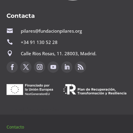
Contacta

pilares@fundacionpilares.org

+34 91 130 52 28

Calle Ríos Rosas, 11. 28003, Madrid.
Canal de sugerencias
Contacto