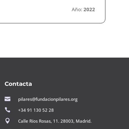
Año:
2022
Contacta

pilares@fundacionpilares.org

+34 91 130 52 28

Calle Ríos Rosas, 11. 28003, Madrid.