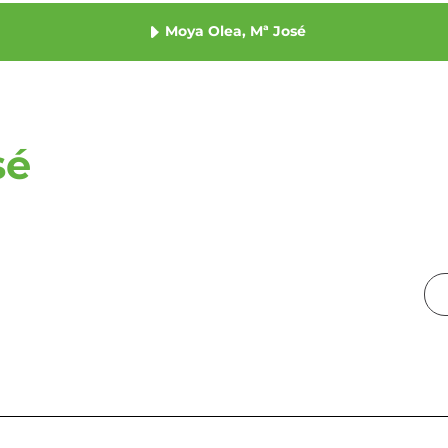
Moya Olea, Mª José
sé