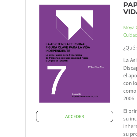
PAP
VID
Moya O
Cuida
¿Qué 
La As
Disca
el ap
con l
como 
2006.
El pr
ACCEDER
su in
inher
su pro