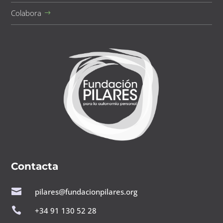
Colabora
Contacta

pilares@fundacionpilares.org

+34 91 130 52 28