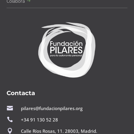
Colabora
Contacta

pilares@fundacionpilares.org

+34 91 130 52 28

Calle Ríos Rosas, 11. 28003, Madrid.