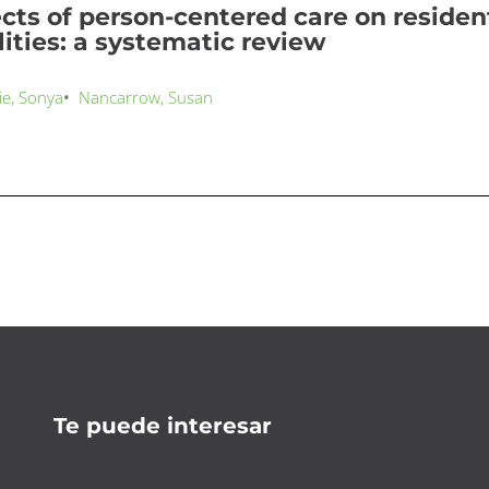
ects of person-centered care on residen
lities: a systematic review
e, Sonya
•
Nancarrow, Susan
Te puede interesar