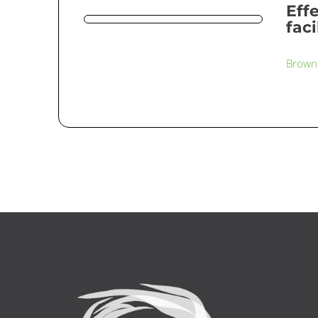
Eff
faci
Browni