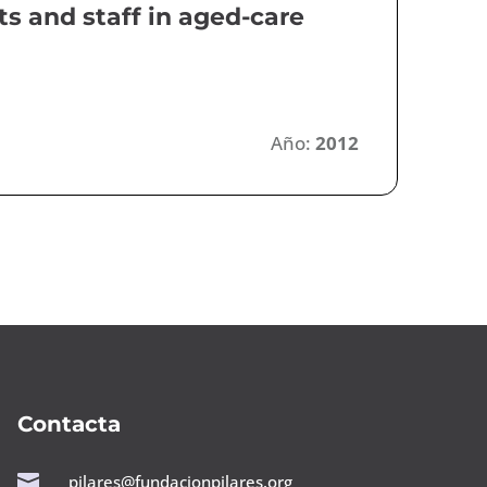
ts and staff in aged-care
Año:
2012
Contacta

pilares@fundacionpilares.org