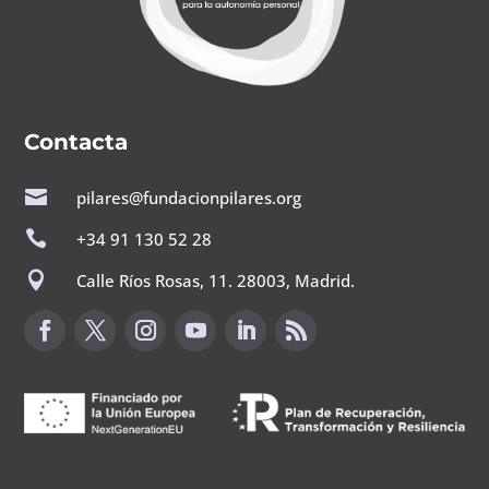
Contacta

pilares@fundacionpilares.org

+34 91 130 52 28

Calle Ríos Rosas, 11. 28003, Madrid.
Canal de sugerencias