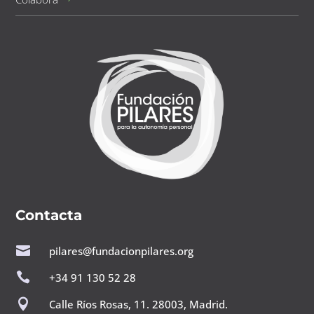
Contacta

pilares@fundacionpilares.org

+34 91 130 52 28

Calle Ríos Rosas, 11. 28003, Madrid.