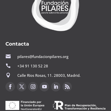
Contacta

pilares@fundacionpilares.org

+34 91 130 52 28

Calle Ríos Rosas, 11. 28003, Madrid.