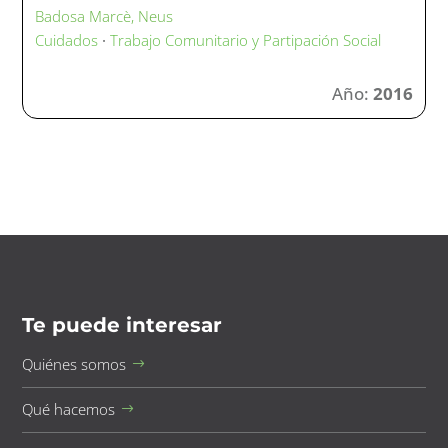
Badosa Marcè, Neus
Cuidados
·
Trabajo Comunitario y Partipación Social
Año:
2016
Te puede interesar
Quiénes somos
Qué hacemos