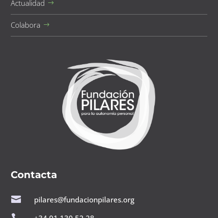
Actualidad
Colabora
Contacta

pilares@fundacionpilares.org

+34 91 130 52 28