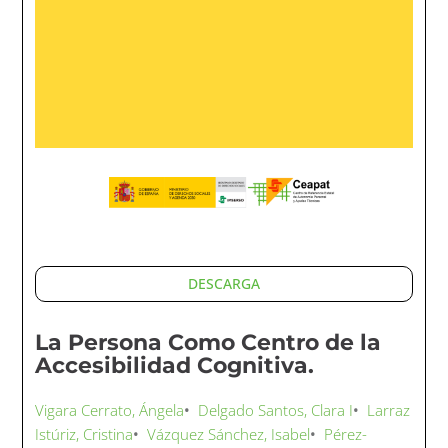
DESCARGA
La Persona Como Centro de la
Accesibilidad Cognitiva.
Vigara Cerrato, Ángela
•
Delgado Santos, Clara I
•
Larraz
Istúriz, Cristina
•
Vázquez Sánchez, Isabel
•
Pérez-