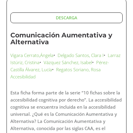
accesibilidad universal aplicada al producto o al
servicio.
Considerar la diversidad de capacidades de las
potenciales personas usuarias que interactuarán con
los productos y servicios.
Contar con un equipo multidisciplinar que
identifique, desde su perspectiva profesional, las
características importantes que facilitarán la
comprensión y el uso a personas con dificultades
cognitivas.
Analizar todos los aspectos que integrarán los
productos y servicios para que la persona usuaria
pueda interactuar con ellos, desde que entra en
contacto hasta que finaliza su uso.
Incluir a potenciales personas usuarias con
dificultades cognitivas en el testeo de prototipos o
pruebas piloto.