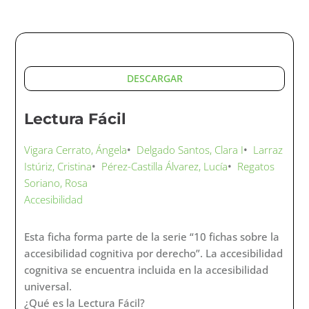
Diseño de sistemas de
información para la orientación
espacial o Diseño Wayfinding
Vigara Cerrato,Ángela
•
Delgado Santos, Clara I
•
Larraz
Istúriz, Cristina
•
Vázquez Sánchez, Isabel
•
Pérez-
Castilla Álvarez, Lucía
•
Regatos Soriano, Rosa
Accesibilidad
Esta ficha forma parte de la serie “10 fichas sobre la
accesibilidad cognitiva por derecho”. La accesibilidad
cognitiva se encuentra incluida en la accesibilidad
universal. ¿Qué es el Diseño Wayfinding?
Las personas, en nuestra vida diaria, tenemos que
orientarnos y encontrar el camino en ciudades,
edificios, calles y carreteras, utilizando el transporte
público, etc. Muchas veces el entorno en el que nos
encontramos no es familiar, estamos allí por
primera vez y tenemos que encontrar nuestro