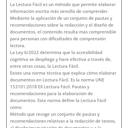
objetivo sin la ayuda de un mapa mental
previamente adquirido (Martin, 2002).
El Diseño Wayfinding para todas las personas,
considera la diversidad, implica comunicarse con el
entorno de la forma más intuitiva y sencilla posible,
y además tiene en cuenta la estimulación sensorial.
El término Diseño Wayfinding procede de
Wayfinding, y viene utilizándose desde hace años
unido al de accesibilidad cognitiva. En 1960, Kevin
Lynch usó Wayfinding como una sola palabra y la
definió como “Un uso consistente y una organización
de señales sensoriales definidas del ambiente
externo”. Añadió: “Se centra en cómo los caminos,
los bordes, las regiones, los nodos y los puntos de
referencia ayudan a guiarnos a través de los
entornos”. Desde entonces, se ha ido modificando la
definición y ha cambiado el sentido del término. Así,
se pasa de poner el foco en el entorno a centrarlo en
la capacidad humana para alcanzar destinos y