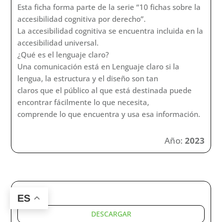
Vigara Cerrato, Ángela
•
Delgado Santos, Clara I
•
Larraz
Istúriz, Cristina
•
Pérez-Castilla Álvarez, Lucía
•
Regatos
Soriano, Rosa
Accesibilidad
Esta ficha forma parte de la serie “10 fichas sobre la
accesibilidad cognitiva por derecho”. La accesibilidad
cognitiva se encuentra incluida en la accesibilidad
universal.
¿Qué es la Lectura Fácil?
La Lectura Fácil es un método que permite elaborar
información escrita más sencilla de comprender.
Mediante la aplicación de un conjunto de pautas y
recomendaciones sobre la redacción y el diseño de
documentos, el contenido resulta más comprensible
para personas con dificultades de comprensión
ES
lectora.
La Ley 6/2022 determina que la accesibilidad