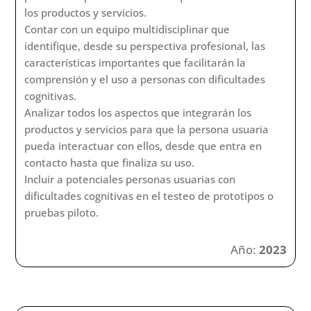
Diseño de Productos y Servicios.
Vigara Cerrato, Ángela
•
Delgado Santos, Clara I
•
Larraz
Istúriz, Cristina
•
Vázquez Sánchez, Isabel
•
Pérez-
Castilla Álvarez, Lucía
•
Regatos Soriano, Rosa
Accesibilidad
Esta ficha forma parte de la serie “10 fichas sobre la
accesibilidad cognitiva por derecho”. La accesibilidad
cognitiva se encuentra incluida en la accesibilidad
universal. ¿Qué implica la accesibilidad cognitiva en
el diseño de productos y servicios? Incorporar la
accesibilidad cognitiva en el diseño de productos y
servicios facilitará a las personas su uso e
interacción de la manera más cómoda, segura y
autónoma posible. En la inclusión de la accesibilidad
cognitiva es clave:
Contemplar está dentro del conjunto de la