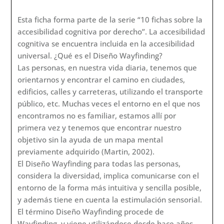
Esta ficha forma parte de la serie “10 fichas sobre la
accesibilidad cognitiva por derecho”. La accesibilidad
cognitiva se encuentra incluida en la accesibilidad
universal. ¿Qué es la Comunicación Aumentativa y
Alternativa? La Comunicación Aumentativa y
Alternativa, conocida por las siglas CAA, es el
término general que designa al medio utilizado por
una persona con dificultades en la comunicación oral
y/o escrita para expresarse, interactuar socialmente
y desenvolverse de forma activa en los diferentes
entornos en los que participa.
• Se entiende por Comunicación Aumentativa
cuando el medio empleado por la persona
complementa y acompaña el mensaje oral, a fin de
que los interlocutores lo comprendan mejor.
• Se entiende por Comunicación Alternativa cuando
el medio empleado sustituye la comunicación oral