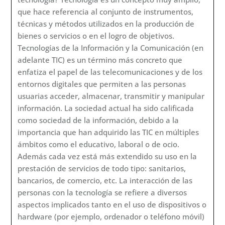
DESCARGA
La Interacción con Tecnología.
Vigara Cerrato,Ángela
•
Delgado Santos, Clara I
•
Larraz
Istúriz, Cristina
•
Vázquez Sánchez, Isabel
•
Pérez-
Castilla Álvarez, Lucía
•
Regatos Soriano, Rosa
Accesibilidad
Esta ficha forma parte de la serie “10 fichas sobre la