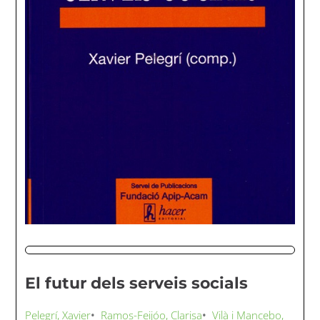
El futur dels serveis socials
Pelegrí, Xavier
•
Ramos-Feijóo, Clarisa
•
Vilà i Mancebo,