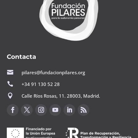
Contacta

pilares@fundacionpilares.org

+34 91 130 52 28

Calle Ríos Rosas, 11. 28003, Madrid.