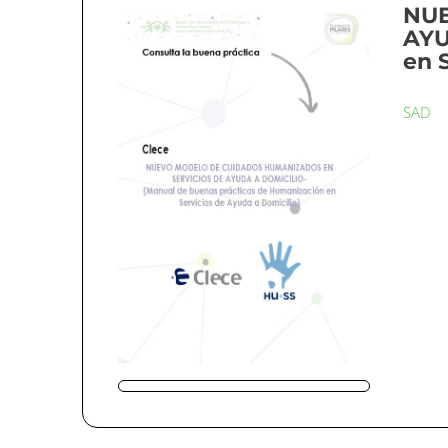
NUE
AYU
en 
SAD