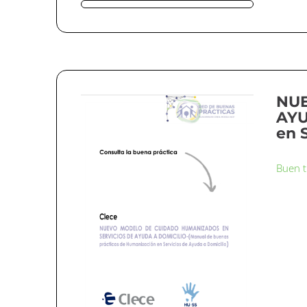
NUE
AYU
en 
Buen t