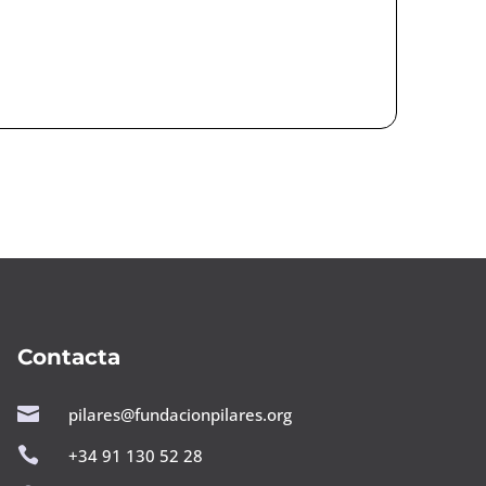
Contacta

pilares@fundacionpilares.org

+34 91 130 52 28