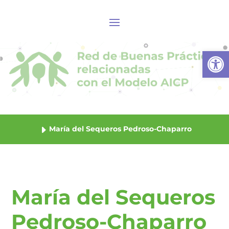
Abrir
María del Sequeros Pedroso-Chaparro
María del Sequeros
Pedroso-Chaparro