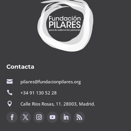
Contacta

pilares@fundacionpilares.org

+34 91 130 52 28

Calle Ríos Rosas, 11. 28003, Madrid.