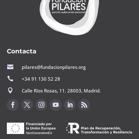
Contacta

pilares@fundacionpilares.org

+34 91 130 52 28

Calle Ríos Rosas, 11. 28003, Madrid.