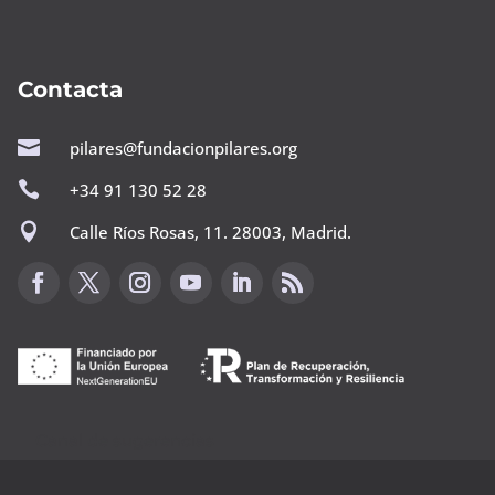
Contacta

pilares@fundacionpilares.org

+34 91 130 52 28

Calle Ríos Rosas, 11. 28003, Madrid.
Canal de sugerencias