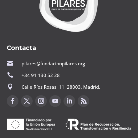
Contacta

pilares@fundacionpilares.org

+34 91 130 52 28

Calle Ríos Rosas, 11. 28003, Madrid.